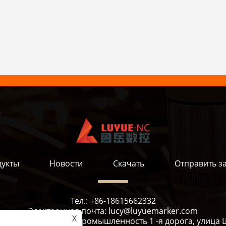
укты
Новости
Скачать
Отправить з
Тел.:
+86-18615662332
Электронная почта:
lucy@luyuemarker.com
X
а, Цингпин -стрит, промышленность 1 -я дорога, улиц