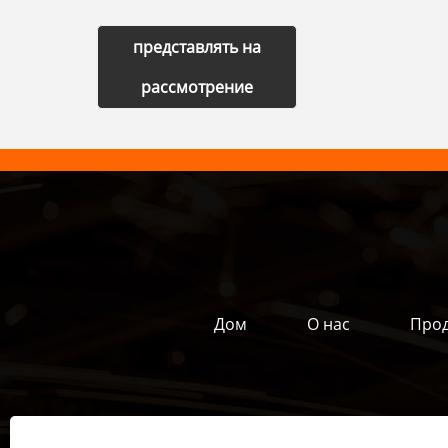
представлять на
рассмотрение
Дом
О нас
Прод
Адрес:
Донгао промышленная зон