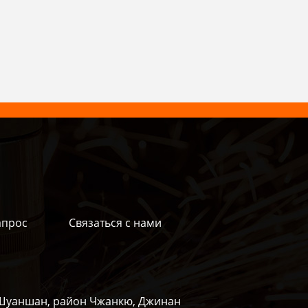
апрос
Связаться с нами
а Шуаншан, район Чжанкю, Джинан